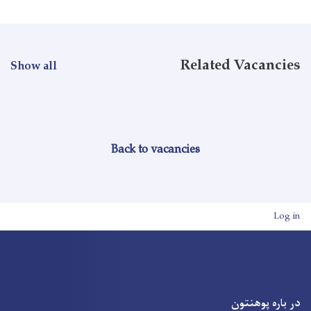
Related Vacancies
Show all
Back to vacancies
User account men
Log in
در باره پوهنتون