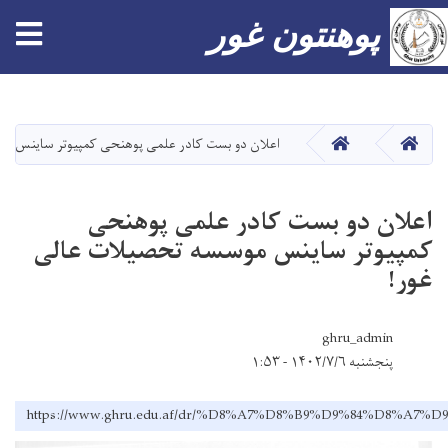
پوهنتون غور
Skip
to
main
صفحه اصلی
صفحه اصلی
اعلان دو بست کادر علمی پوهنحی کمپیوتر ساینس مو
content
اعلان دو بست کادر علمی پوهنحی
کمپیوتر ساینس موسسه تحصیلات عالی
غور!
ghru_admin
پنجشنبه ۱۴۰۲/۷/۶ - ۱:۵۳
https://www.ghru.edu.af/dr/%D8%A7%D8%B9%D9%84%