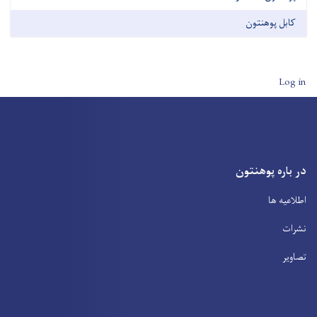
کابل پوهنتون
User account men
Log in
در باره پوهنتون
اطلاعیه ها
نشرات
تصاویر