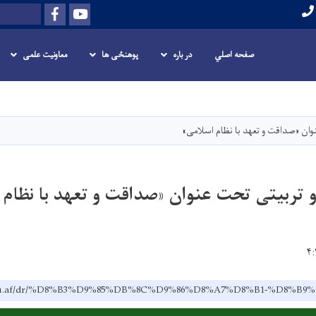
Facebook
Youtube
Search
صفحه اصلي
در باره
پوهنځی ها
معاونیت علمی
Skip
to
main
ان «صداقت و تعهد با نظام اسلامی»
content
 تربیتی تحت عنوان «صداقت و تعهد با نظام 
ru.edu.af/dr/%D8%B3%D9%85%DB%8C%D9%86%D8%A7%D8%B1-