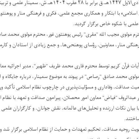
امروز چهارشنبه ۲۸جمادی‌الاول ۱۴۴۷هـ.ق برابر با ۲۸ عقرب ۱۴۰۴هـ.ش
 اسلامی» با ابتکار و همکاری مجمع علمی، فکری و فرهنگی منار و پوهنتون
علمی با شکوه خاص برگزار گردید.
رم مولوی مجیب الله "مقری" رئیس پوهنتون غور، محترم مولوی محمد ص
نگی منار، معاونین، رؤسای پوهنحی‌ها، و جمع زیادی از استادان و کارمن
آیات قرآن کریم توسط محترم قاری محمد ظریف "ظهیر"، مدیر اجرائیه معاو
ولوی محمد صادق "رصاص" در پیوند به موضوع سمینار، درباره جایگاه و 
میت صداقت، وفاداری و مسؤلیت‌پذیری در چارچوب نظام اسلامی تأکید ور
ر عبدالروف "فیاض" معاون امور محصلان، پیرامون صداقت و تعهد با نظام ا
بیان نکات ارزنده و تحلیل‌های عالمانه، نقش جوانان، و کارگزاران علمی 
اختند.
ویت روحیه صداقت، تحکیم تعهدات و حمایت از نظام اسلامی برگزار شد و 