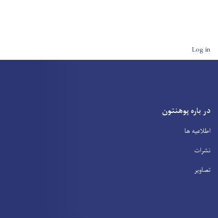
User account men
Log in
در باره پوهنتون
اطلاعیه ها
نشرات
تصاویر