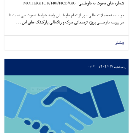
شماره های دعوت به داوطلبی
:
MOHE/GHOR/1404/NCB/G05
موسسه تحصیلات عالی غور از تمام داوطلبان واجد شرایط دعوت می نماید تا
در پروسه داوطلبی
پروژه ترمیماتی سرک و رنگمالی پارکینگ های این . . .
بیشتر
پنجشنبه ۱۴۰۴/۱/۷ - ۰:۱۳