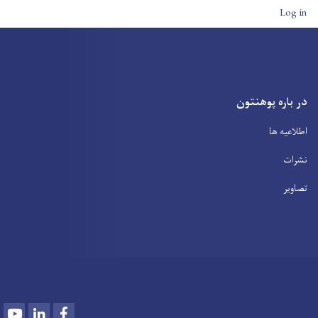
User account men
Log in
در باره پوهنتون
اطلاعیه ها
نشرات
تصاویر
Youtube
LinkedIn
Facebook