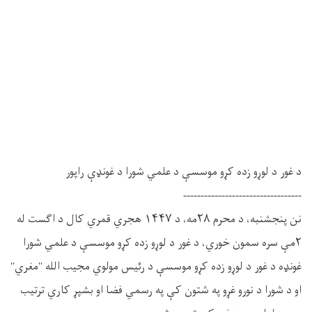
د غور د لوړو زده کړو موسسې د علمي شورا د غونډې راپور
----------------------------------
نن پنجشنبه، د محرم ۲۸مه، د ۱۴۴۷ هجري قمري کال د اګست له
۲مې سره سمون خوري، د غور د لوړو زده کړو موسسې د علمي شورا
غونډه د غور د لوړو زده کړو موسسې د رئیس مولوي مجیب الله "مغري"
او د شورا د نورو غړو په شتون کې په رسمي فضا او بشپړ کاري ترتیب