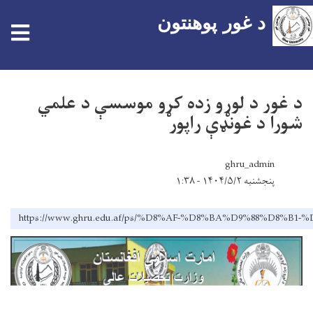
اصلي
د غور پوهنتون
tion
منځپانګه
دانګل
کور
NEWS
د غور د لوړو زده کړو موسسې د علمي شورا د غونډې
د غور د لوړو زده کړو موسسې د علمي
شورا د غونډې راپور
ghru_admin
پنجشنبه ۱۴۰۴/۵/۲ - ۱:۳۸
https://www.ghru.edu.af/ps/%D8%AF-%D8%BA%D9%88%D