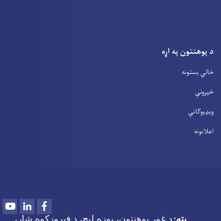
د پوهنتون په اړه
خالي بستونه
خپرونې
ویډیوګانې
اعلانونه
Youtube
LinkedIn
Facebook
پته
د غور پوهنتون، پوزه لیج، د فیروزکوه شار،
: