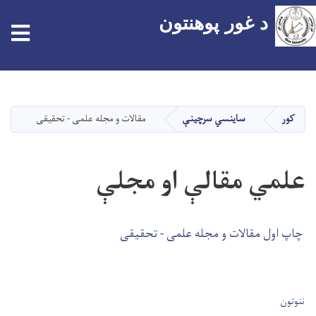
د غور پوهنتون
tion
اصلي
منځپانګه
دانګل
کور
ساینسي سرچینې
مقالات و مجله علمی - تحقیقی
علمي مقالې او مجلې
چاپ اول مقالات و مجله علمی - تحقیقی
User account men
ننوتون