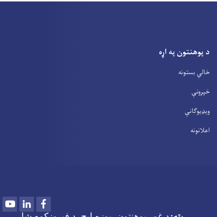
د پوهنتون په اړه
خالي بستونه
خپرونې
ویډیوګانې
اعلانونه
Youtube
LinkedIn
Facebook
پته
د غور پوهنتون، پوزه لیج، د فیروزکوه شار،