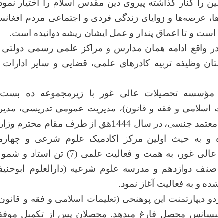
ن را کنار گذاشته پیروی دین مقدس اسلام را اختیار نمودن
 ها، عرصه‌ها و زوایای زندگی فردی و اجتماعی مردم افغان
ه است و تا اعماق پندار و عمل ایشان ریشه دوانیده است.
ر واقع ادامه همان مدارس و مراکز علمی رسمی دولتی 
تان وظیفه تربیه کادرهای علمی، قضایی و سایر ادارات 
مؤسسه تحصیلات عالی غور با زیرمجموعه ده بست 
ت اسلامی و فقه و قانون)، مدیریت عمومی تدریسی، مدیری
مدیریت کتابخانه و معتمد جنسی، در سال 1444هق از طرف مقا
و به حیث اولین مرکز اکادمیک علوم شرعی و چهارم
نف دوازدهم و مدرسه علوم شرعیه (دارالعلوم ابوحنیف
ه و به فعالیت آغاز نمود.
و دیپارتمنت این پوهنحی (تعلیمات اسلامی و فقه و قانون
یسانس محصل فارغ می­دهد. محصلان پس از تکمیل موفقا