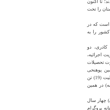
د؛ تا اکنون
ستان را تحت
است که در
کشور را به
کادری، دو
ت اجرائیه،
م محترم وزارت تحصیلات
ین پوهنحی
مؤسسه تحصیلات عالی غور، به همت و فعالیت علمی (7) تن استاد و شمولیت (19) تن
ه) در همین
) چهار سال
نه پروگرام