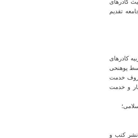
یث کادرهای
امعه تقدیم
یه کادرهای
وسط پوهنحی
صروف خدمت
ار و خدمت
لامی؛
نشر کتب و