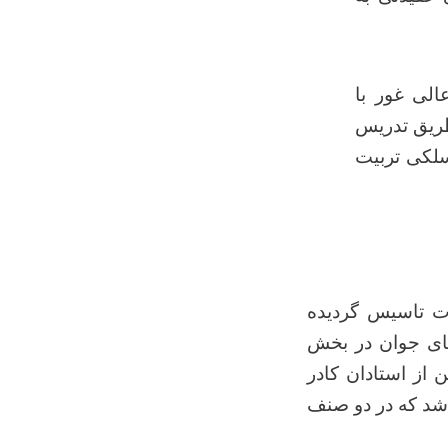
لی غور با
طریق تدریس
سلکی تربیت
وهنحی شرعیات تاسیس گردیده
های جوان در بخش
هی و حقوقی به جامعه بوده که این مسؤولیت خود را با داشتن 5 تن از استادان کادر
شد که در دو صنف