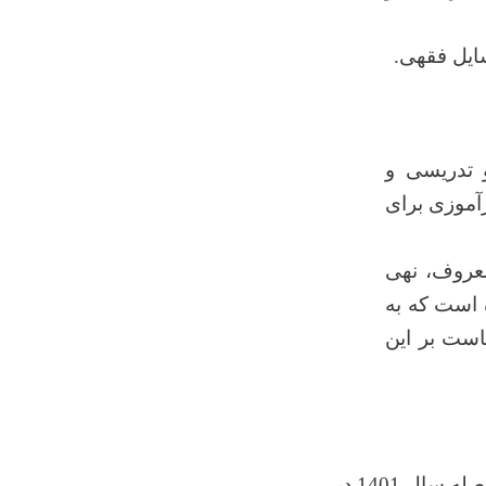
ایل فقهی.
 تدریسی و
آموزی برای
ربالمعروف، نهی
 است که به
است بر این
مدیریت کتابخانه پوهنحی شرعیات دارای یک بست 5 می باشد که در تشکیل واصله سال 1401 در