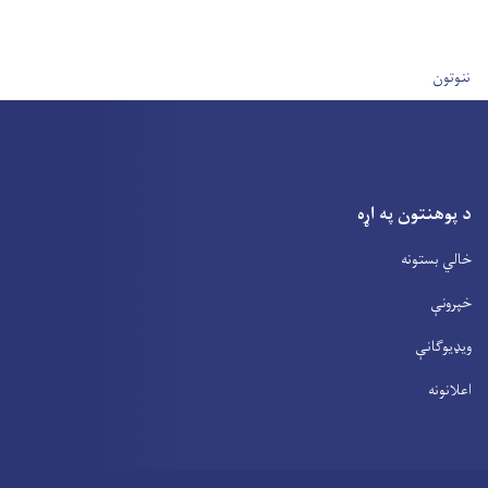
User account men
ننوتون
د پوهنتون په اړه
خالي بستونه
خپرونې
ویډیوګانې
اعلانونه